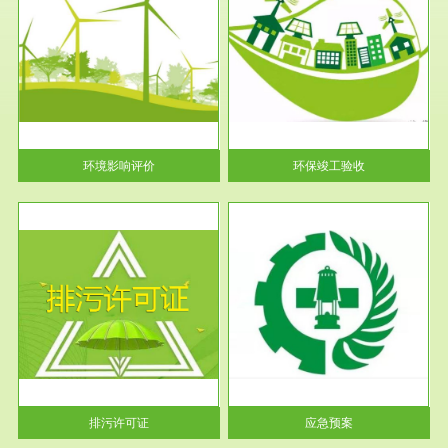
服务范围
环保竣工验收
护
根据《建设项目环境保护管理条
利
例》第十七条 编制环境影响报
告书、...
环境影响评价
环保竣工验收
服务范围
应急预案
许可
根据《中华人民共和国环境保护
环境
法》第十九条 企业事业单位应
当按照...
排污许可证
应急预案