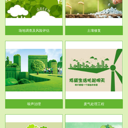
土壤修复
关停
或者
场地调查及风险评估
土壤修复
服务范围
废气处理工程
噪声治理
废气处理工程