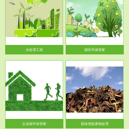
服务范围
园区环保管家
2016 年 4 月，环保部下发《关
于积极发挥环境保护作用促进供
给侧结...
水处理工程
园区环保管家
服务范围
固体危险废物处理
法情
固体废物解释：固体废物是指人
性及
们在生产建设、日常生活和其他
活动中...
企业级环保管家
固体危险废物处理