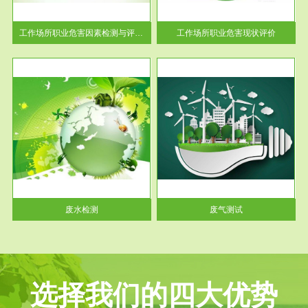
解工
-通过质谱分析等多种手段明确
与浓
工作场...
工作场所职业危害因素检测与评价...
工作场所职业危害现状评价
服务范围
废气测试
工厂
检测范围工业废气检测包括有机
水、
废气和无机废气。有机废气主要
包括...
废水检测
废气测试
选择我们的四大优势