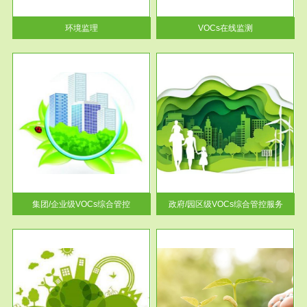
率达...
环境监理
VOCs在线监测
服务范围
控
政府/园区级VOCs综合管控服务
找到
根据《石化行业挥发性有机物综
排放
合整治方案》文件要求，到2017
年，全...
集团/企业级VOCs综合管控
政府/园区级VOCs综合管控服务
服务范围