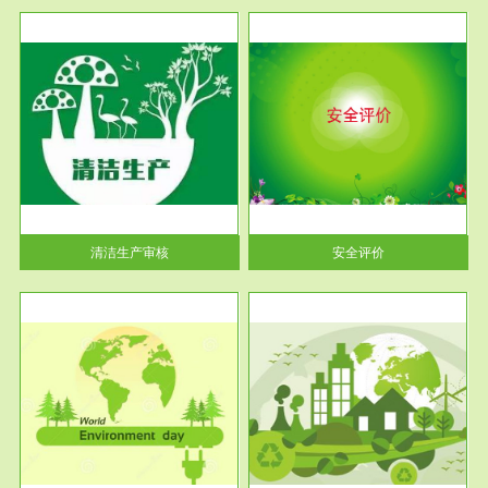
服务范围
安全评价
生产
安全评价安全评价目的是查找、
暂行
分析和预测工程、系统、生产经
营活...
清洁生产审核
安全评价
服务范围
VOCs在线监测
目环
根据《重点区域大气污染防
要辅
治“十二五”规划》有机废气净化