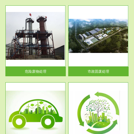
服务范围
市政固废处理
人民
蔚蓝生态环境科技所从事的市政
》的
废物处理业务包括市政废物的处
理处...
危险废物处理
市政固废处理
服务范围
与评
工作场所职业危害现状评价
【现状评价意义】：具体因素---