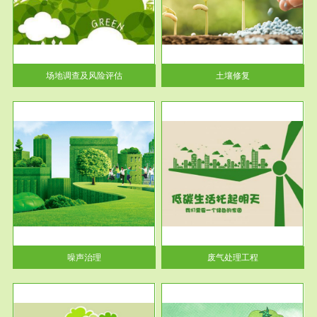
土壤修复
关停
或者
场地调查及风险评估
土壤修复
服务范围
废气处理工程
噪声治理
废气处理工程