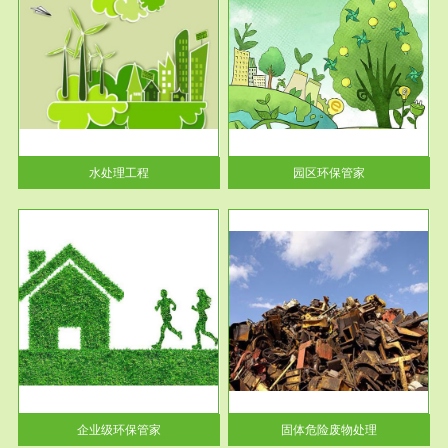
服务范围
园区环保管家
2016 年 4 月，环保部下发《关
于积极发挥环境保护作用促进供
给侧结...
水处理工程
园区环保管家
服务范围
固体危险废物处理
法情
固体废物解释：固体废物是指人
性及
们在生产建设、日常生活和其他
活动中...
企业级环保管家
固体危险废物处理