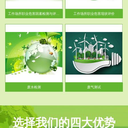
解工
-通过质谱分析等多种手段明确
与浓
工作场...
工作场所职业危害因素检测与评价...
工作场所职业危害现状评价
服务范围
废气测试
工厂
检测范围工业废气检测包括有机
水、
废气和无机废气。有机废气主要
包括...
废水检测
废气测试
选择我们的四大优势