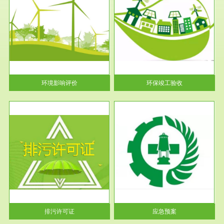
服务范围
环保竣工验收
护
根据《建设项目环境保护管理条
利
例》第十七条 编制环境影响报
告书、...
环境影响评价
环保竣工验收
服务范围
应急预案
许可
根据《中华人民共和国环境保护
环境
法》第十九条 企业事业单位应
当按照...
排污许可证
应急预案