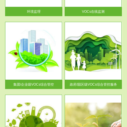
率达...
环境监理
VOCs在线监测
服务范围
控
政府/园区级VOCs综合管控服务
找到
根据《石化行业挥发性有机物综
排放
合整治方案》文件要求，到2017
年，全...
集团/企业级VOCs综合管控
政府/园区级VOCs综合管控服务
服务范围