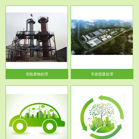
服务范围
市政固废处理
人民
蔚蓝生态环境科技所从事的市政
》的
废物处理业务包括市政废物的处
理处...
危险废物处理
市政固废处理
服务范围
与评
工作场所职业危害现状评价
【现状评价意义】：具体因素---