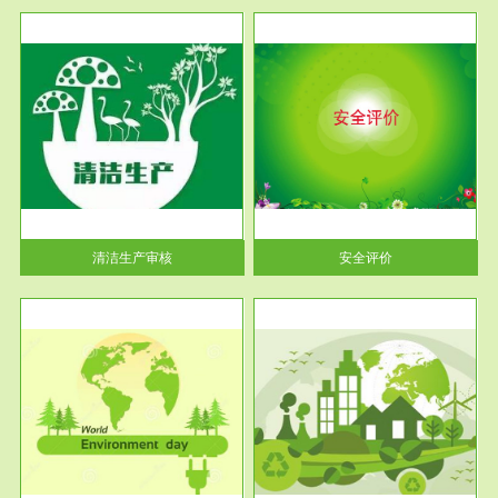
服务范围
安全评价
生产
安全评价安全评价目的是查找、
暂行
分析和预测工程、系统、生产经
营活...
清洁生产审核
安全评价
服务范围
VOCs在线监测
目环
根据《重点区域大气污染防
要辅
治“十二五”规划》有机废气净化