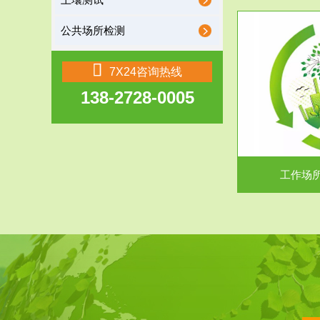
土壤测试
公共场所检测
服务范围
7X24咨询热线
138-2728-0005
工作场所职业危害现状评价
【现状评价意义】：具体因素----通过质谱分析
废水污水检测
等多种手段明确工作场...
中
工作场