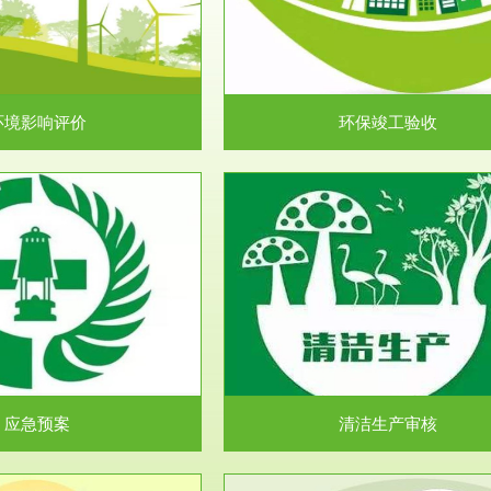
目环境保护管理条例》第十七条 编
排污许可申报咨询：（排污许可证
环境影响报告书、...
人民共和国环境保护法》..
环境影响评价
环保竣工验收
服务范围
服务范围
清洁生产审核
安全评价
民共和国清洁生产促进法》、《清
安全评价安全评价目的是查找、分
生产审核暂行办法...
程、系统、生产经营活..
应急预案
清洁生产审核