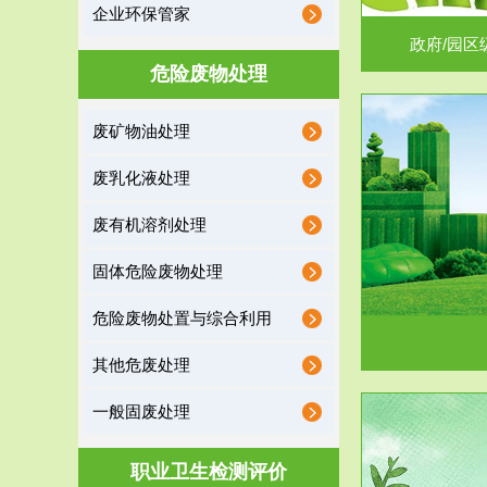
企业环保管家
政府/园区
危险废物处理
废矿物油处理
服务范围
废乳化液处理
噪声治理
废有机溶剂处理
固体危险废物处理
危险废物处置与综合利用
其他危废处理
一般固废处理
服务范围
职业卫生检测评价