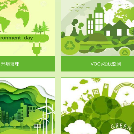
服务范围
服务范围
VOCs在线监测
集团/企业级VOCs综合管
域大气污染防治“十二五”规划》有
进行VOCs管控，首先就要找到排
机废气净化率达...
监测估算出排放量。企业..
环境监理
VOCs在线监测
服务范围
服务范围
场地调查及风险评估
土壤修复
委托，对于拟关停搬迁和拟变更土
利用方式或者土地使...