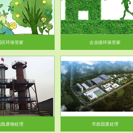
企业级环保管家
固体危险废物处理
为企业环保执法情况的一个重要依
固体废物解释：固体废物是指人们
，其必要性及合规性...
日常生活和其他活动中..
园区环保管家
企业级环保管家
服务范围
服务范围
市政固废处理
工作场所职业危害因素检测与评
科技所从事的市政废物处理业务包
【检测评价意义】：全面了解工作
市政废物的处理处...
害因素分布与浓（强）度..
危险废物处理
市政固废处理