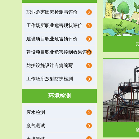
园区环保管家
职业危害因素检测与评价
2016 年 4 月，环保部下发《关于积极发挥环境
排污许可证作
工作场所职业危害现状评价
保护作用促进供给侧结...
据
建设项目职业危害预评价
建设项目职业危害控制效果评价
防护设施设计专篇编写
服务范围
工作场所放射防护检测
危险废物处理
环境检测
危险废物解释：根据《中华人民共和国固体废物
蔚蓝生态环境
废水检测
污染防治法》的规定，危...
括
废气测试