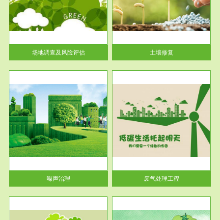
土壤修复
关停
或者
场地调查及风险评估
土壤修复
服务范围
废气处理工程
噪声治理
废气处理工程