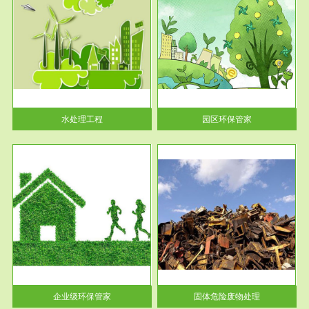
服务范围
园区环保管家
2016 年 4 月，环保部下发《关
于积极发挥环境保护作用促进供
给侧结...
水处理工程
园区环保管家
服务范围
固体危险废物处理
法情
固体废物解释：固体废物是指人
性及
们在生产建设、日常生活和其他
活动中...
企业级环保管家
固体危险废物处理