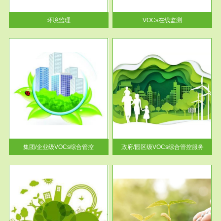
率达...
环境监理
VOCs在线监测
服务范围
控
政府/园区级VOCs综合管控服务
找到
根据《石化行业挥发性有机物综
排放
合整治方案》文件要求，到2017
年，全...
集团/企业级VOCs综合管控
政府/园区级VOCs综合管控服务
服务范围