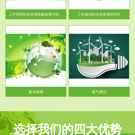
解工
-通过质谱分析等多种手段明确
与浓
工作场...
工作场所职业危害因素检测与评价...
工作场所职业危害现状评价
服务范围
废气测试
工厂
检测范围工业废气检测包括有机
水、
废气和无机废气。有机废气主要
包括...
废水检测
废气测试
选择我们的四大优势