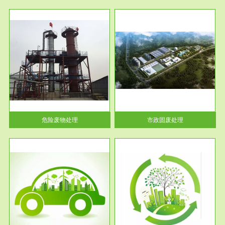
服务范围
市政固废处理
人民
蔚蓝生态环境科技所从事的市政
》的
废物处理业务包括市政废物的处
理处...
危险废物处理
市政固废处理
服务范围
与评
工作场所职业危害现状评价
【现状评价意义】：具体因素---