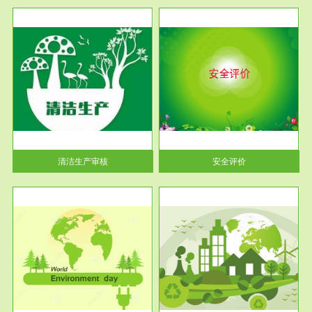
服务范围
安全评价
生产
安全评价安全评价目的是查找、
暂行
分析和预测工程、系统、生产经
营活...
清洁生产审核
安全评价
服务范围
VOCs在线监测
目环
根据《重点区域大气污染防
要辅
治“十二五”规划》有机废气净化