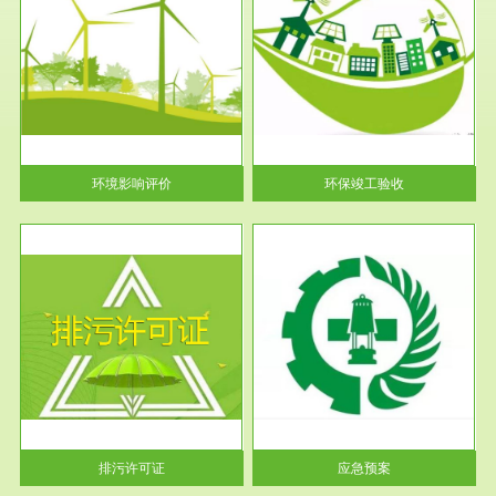
服务范围
环保竣工验收
护
根据《建设项目环境保护管理条
利
例》第十七条 编制环境影响报
告书、...
环境影响评价
环保竣工验收
服务范围
应急预案
许可
根据《中华人民共和国环境保护
环境
法》第十九条 企业事业单位应
当按照...
排污许可证
应急预案