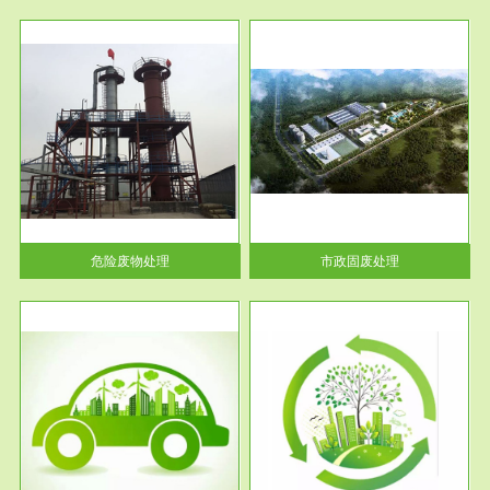
服务范围
市政固废处理
人民
蔚蓝生态环境科技所从事的市政
》的
废物处理业务包括市政废物的处
理处...
危险废物处理
市政固废处理
服务范围
与评
工作场所职业危害现状评价
【现状评价意义】：具体因素---