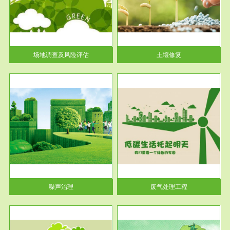
土壤修复
关停
或者
场地调查及风险评估
土壤修复
服务范围
废气处理工程
噪声治理
废气处理工程