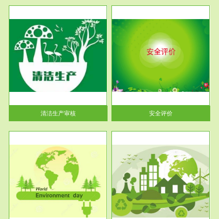
服务范围
安全评价
生产
安全评价安全评价目的是查找、
暂行
分析和预测工程、系统、生产经
营活...
清洁生产审核
安全评价
服务范围
VOCs在线监测
目环
根据《重点区域大气污染防
要辅
治“十二五”规划》有机废气净化