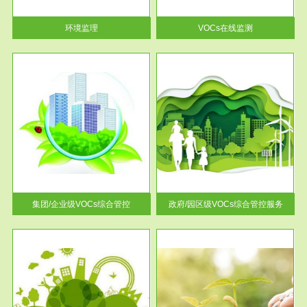
率达...
环境监理
VOCs在线监测
服务范围
控
政府/园区级VOCs综合管控服务
找到
根据《石化行业挥发性有机物综
排放
合整治方案》文件要求，到2017
年，全...
集团/企业级VOCs综合管控
政府/园区级VOCs综合管控服务
服务范围