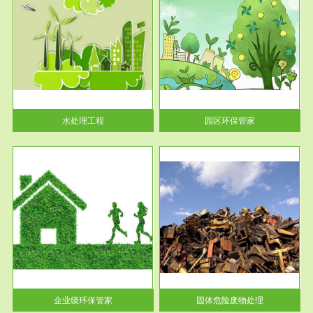
服务范围
园区环保管家
2016 年 4 月，环保部下发《关
于积极发挥环境保护作用促进供
给侧结...
水处理工程
园区环保管家
服务范围
固体危险废物处理
法情
固体废物解释：固体废物是指人
性及
们在生产建设、日常生活和其他
活动中...
企业级环保管家
固体危险废物处理