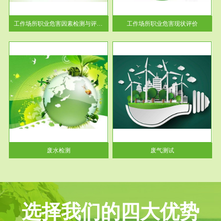
解工
-通过质谱分析等多种手段明确
与浓
工作场...
工作场所职业危害因素检测与评价...
工作场所职业危害现状评价
服务范围
废气测试
工厂
检测范围工业废气检测包括有机
水、
废气和无机废气。有机废气主要
包括...
废水检测
废气测试
选择我们的四大优势