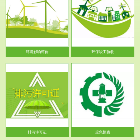
服务范围
环保竣工验收
护
根据《建设项目环境保护管理条
利
例》第十七条 编制环境影响报
告书、...
环境影响评价
环保竣工验收
服务范围
应急预案
许可
根据《中华人民共和国环境保护
环境
法》第十九条 企业事业单位应
当按照...
排污许可证
应急预案