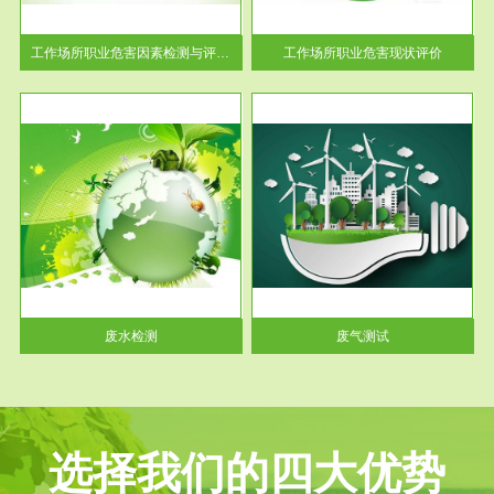
解工
-通过质谱分析等多种手段明确
与浓
工作场...
工作场所职业危害因素检测与评价...
工作场所职业危害现状评价
服务范围
废气测试
工厂
检测范围工业废气检测包括有机
水、
废气和无机废气。有机废气主要
包括...
废水检测
废气测试
选择我们的四大优势