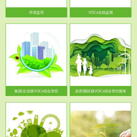
率达...
环境监理
VOCs在线监测
服务范围
控
政府/园区级VOCs综合管控服务
找到
根据《石化行业挥发性有机物综
排放
合整治方案》文件要求，到2017
年，全...
集团/企业级VOCs综合管控
政府/园区级VOCs综合管控服务
服务范围