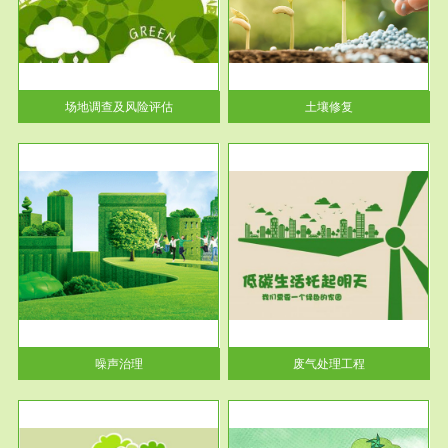
土壤修复
关停
或者
场地调查及风险评估
土壤修复
服务范围
废气处理工程
噪声治理
废气处理工程