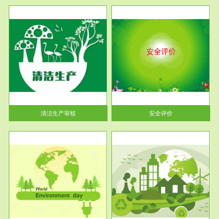
服务范围
安全评价
生产
安全评价安全评价目的是查找、
暂行
分析和预测工程、系统、生产经
营活...
清洁生产审核
安全评价
服务范围
VOCs在线监测
目环
根据《重点区域大气污染防
要辅
治“十二五”规划》有机废气净化