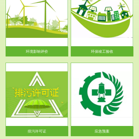
服务范围
环保竣工验收
护
根据《建设项目环境保护管理条
利
例》第十七条 编制环境影响报
告书、...
环境影响评价
环保竣工验收
服务范围
应急预案
许可
根据《中华人民共和国环境保护
环境
法》第十九条 企业事业单位应
当按照...
排污许可证
应急预案