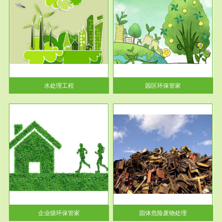
服务范围
园区环保管家
2016 年 4 月，环保部下发《关
于积极发挥环境保护作用促进供
给侧结...
水处理工程
园区环保管家
服务范围
固体危险废物处理
法情
固体废物解释：固体废物是指人
性及
们在生产建设、日常生活和其他
活动中...
企业级环保管家
固体危险废物处理