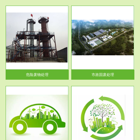
服务范围
市政固废处理
人民
蔚蓝生态环境科技所从事的市政
》的
废物处理业务包括市政废物的处
理处...
危险废物处理
市政固废处理
服务范围
与评
工作场所职业危害现状评价
【现状评价意义】：具体因素---