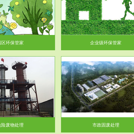
企业级环保管家
固体危险废物处理
为企业环保执法情况的一个重要依
固体废物解释：固体废物是指人们
，其必要性及合规性...
日常生活和其他活动中..
园区环保管家
企业级环保管家
服务范围
服务范围
市政固废处理
工作场所职业危害因素检测与评
科技所从事的市政废物处理业务包
【检测评价意义】：全面了解工作
市政废物的处理处...
害因素分布与浓（强）度..
危险废物处理
市政固废处理