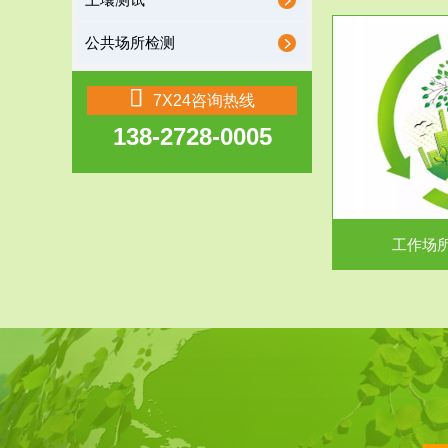
土壤测试
公共场所检测
服务范围
7X24咨询热线
138-2728-0005
工作场所职业危害现状评价
【现状评价意义】：具体因素----通过质谱分析
废水污水检测
等多种手段明确工作场...
中
工作场