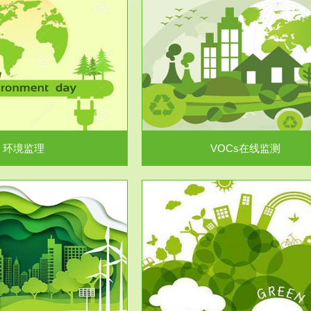
服务范围
服务范围
VOCs在线监测
集团/企业级VOCs综合管
域大气污染防治“十二五”规划》有
进行VOCs管控，首先就要找到排
机废气净化率达...
监测估算出排放量。企业..
环境监理
VOCs在线监测
服务范围
服务范围
场地调查及风险评估
土壤修复
委托，对于拟关停搬迁和拟变更土
利用方式或者土地使...