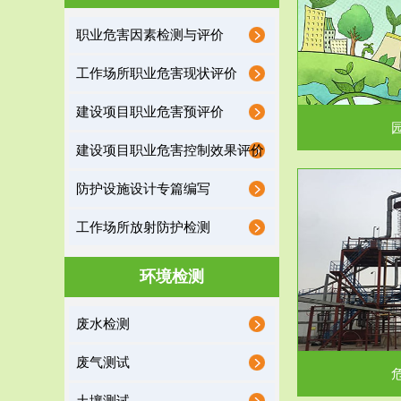
园区环保管家
职业危害因素检测与评价
2016 年 4 月，环保部下发《关于积极发挥环境
排污许可证作
工作场所职业危害现状评价
保护作用促进供给侧结...
据
建设项目职业危害预评价
建设项目职业危害控制效果评价
防护设施设计专篇编写
服务范围
工作场所放射防护检测
危险废物处理
环境检测
危险废物解释：根据《中华人民共和国固体废物
蔚蓝生态环境
废水检测
污染防治法》的规定，危...
括
废气测试