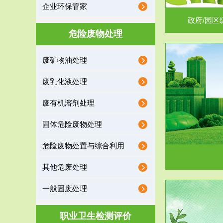
企业环保管家
政府/园区
危险废物处理
废矿物油处理
服务范围
废乳化液处理
噪声治理
废有机溶剂处理
固体危险废物处理
危险废物处置与综合利用
其他危废处理
一般固废处理
服务范围
职业卫生检测评价