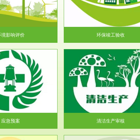
目环境保护管理条例》第十七条 编
排污许可申报咨询：（排污许可证
环境影响报告书、...
人民共和国环境保护法》..
环境影响评价
环保竣工验收
服务范围
服务范围
清洁生产审核
安全评价
民共和国清洁生产促进法》、《清
安全评价安全评价目的是查找、分
生产审核暂行办法...
程、系统、生产经营活..
应急预案
清洁生产审核