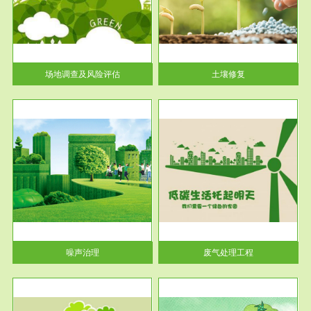
土壤修复
关停
或者
场地调查及风险评估
土壤修复
服务范围
废气处理工程
噪声治理
废气处理工程