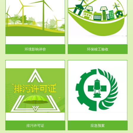
服务范围
环保竣工验收
护
根据《建设项目环境保护管理条
利
例》第十七条 编制环境影响报
告书、...
环境影响评价
环保竣工验收
服务范围
应急预案
许可
根据《中华人民共和国环境保护
环境
法》第十九条 企业事业单位应
当按照...
排污许可证
应急预案