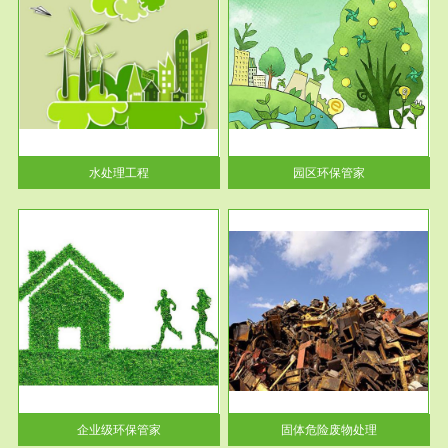
服务范围
园区环保管家
2016 年 4 月，环保部下发《关
于积极发挥环境保护作用促进供
给侧结...
水处理工程
园区环保管家
服务范围
固体危险废物处理
法情
固体废物解释：固体废物是指人
性及
们在生产建设、日常生活和其他
活动中...
企业级环保管家
固体危险废物处理