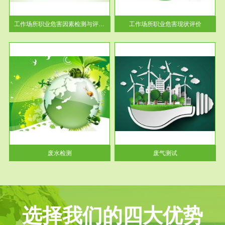
解工
-通过质谱分析等多种手段明确
与浓
工作场...
工作场所职业危害因素检测与评价...
工作场所职业危害现状评价
服务范围
废气测试
工厂
检测范围工业废气检测包括有机
水、
废气和无机废气。有机废气主要
包括...
废水检测
废气测试
选择我们的四大优势