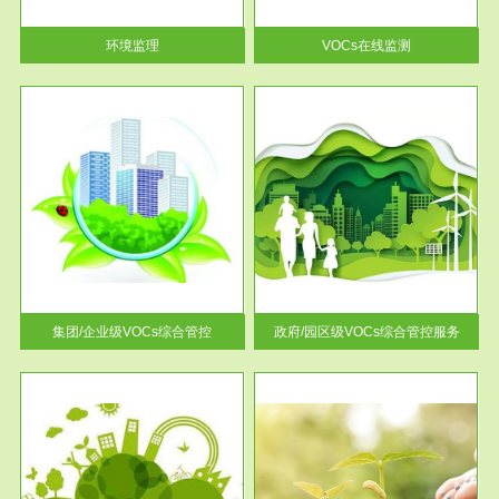
率达...
环境监理
VOCs在线监测
服务范围
控
政府/园区级VOCs综合管控服务
找到
根据《石化行业挥发性有机物综
排放
合整治方案》文件要求，到2017
年，全...
集团/企业级VOCs综合管控
政府/园区级VOCs综合管控服务
服务范围