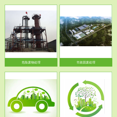
服务范围
市政固废处理
人民
蔚蓝生态环境科技所从事的市政
》的
废物处理业务包括市政废物的处
理处...
危险废物处理
市政固废处理
服务范围
与评
工作场所职业危害现状评价
【现状评价意义】：具体因素---