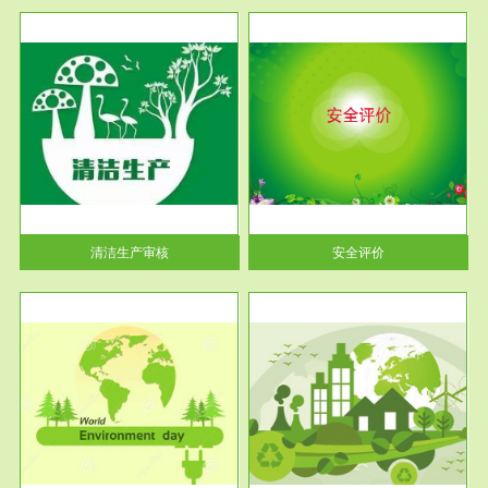
服务范围
安全评价
生产
安全评价安全评价目的是查找、
暂行
分析和预测工程、系统、生产经
营活...
清洁生产审核
安全评价
服务范围
VOCs在线监测
目环
根据《重点区域大气污染防
要辅
治“十二五”规划》有机废气净化