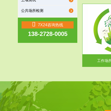
土壤测试
公共场所检测
服务范围
7X24咨询热线
138-2728-0005
工作场所职业危害现状评价
【现状评价意义】：具体因素----通过质谱分析
废水污水检测
等多种手段明确工作场...
中
工作场