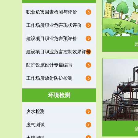
园区环保管家
职业危害因素检测与评价
2016 年 4 月，环保部下发《关于积极发挥环境
排污许可证作
工作场所职业危害现状评价
保护作用促进供给侧结...
据
建设项目职业危害预评价
建设项目职业危害控制效果评价
防护设施设计专篇编写
服务范围
工作场所放射防护检测
危险废物处理
环境检测
危险废物解释：根据《中华人民共和国固体废物
蔚蓝生态环境
废水检测
污染防治法》的规定，危...
括
废气测试