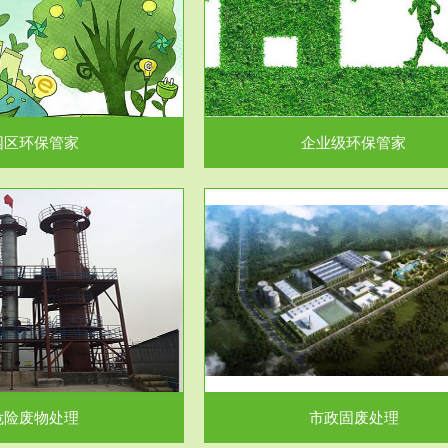
企业级环保管家
固体危险废物处理
为企业环保执法情况的一个重要依
固体废物解释：固体废物是指人们
，其必要性及合规性...
日常生活和其他活动中..
园区环保管家
企业级环保管家
服务范围
服务范围
市政固废处理
工作场所职业危害因素检测与评
科技所从事的市政废物处理业务包
【检测评价意义】：全面了解工作
市政废物的处理处...
害因素分布与浓（强）度..
危险废物处理
市政固废处理