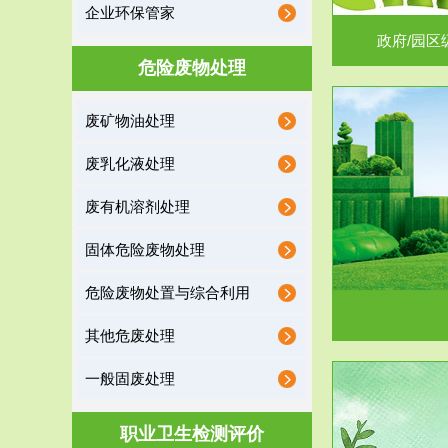
企业环保管家
政府/园区
危险废物处理
废矿物油处理
服务范围
废乳化液处理
噪声治理
废有机溶剂处理
固体危险废物处理
危险废物处置与综合利用
其他危废处理
一般固废处理
服务范围
职业卫生检测评价