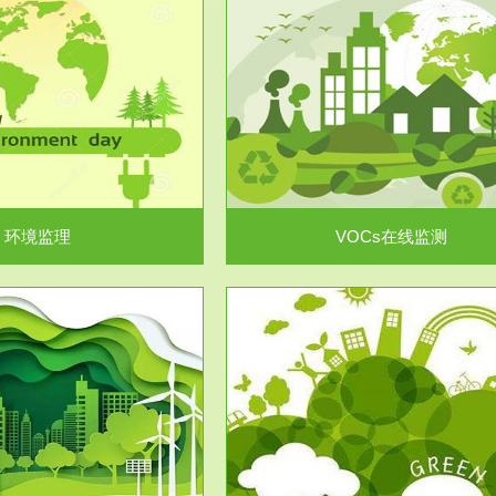
服务范围
服务范围
VOCs在线监测
集团/企业级VOCs综合管
域大气污染防治“十二五”规划》有
进行VOCs管控，首先就要找到排
机废气净化率达...
监测估算出排放量。企业..
环境监理
VOCs在线监测
服务范围
服务范围
场地调查及风险评估
土壤修复
委托，对于拟关停搬迁和拟变更土
利用方式或者土地使...