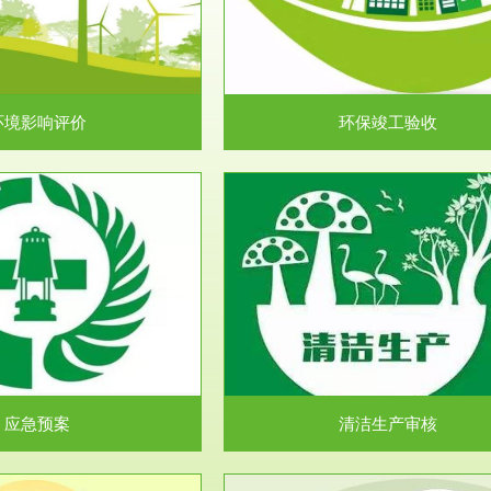
目环境保护管理条例》第十七条 编
排污许可申报咨询：（排污许可证
环境影响报告书、...
人民共和国环境保护法》..
环境影响评价
环保竣工验收
服务范围
服务范围
清洁生产审核
安全评价
民共和国清洁生产促进法》、《清
安全评价安全评价目的是查找、分
生产审核暂行办法...
程、系统、生产经营活..
应急预案
清洁生产审核