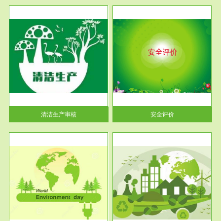
服务范围
安全评价
生产
安全评价安全评价目的是查找、
暂行
分析和预测工程、系统、生产经
营活...
清洁生产审核
安全评价
服务范围
VOCs在线监测
目环
根据《重点区域大气污染防
要辅
治“十二五”规划》有机废气净化