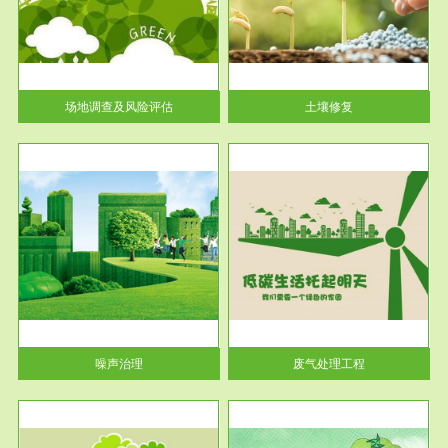
土壤修复
关停
或者
场地调查及风险评估
土壤修复
服务范围
废气处理工程
噪声治理
废气处理工程