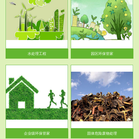
服务范围
园区环保管家
2016 年 4 月，环保部下发《关
于积极发挥环境保护作用促进供
给侧结...
水处理工程
园区环保管家
服务范围
固体危险废物处理
法情
固体废物解释：固体废物是指人
性及
们在生产建设、日常生活和其他
活动中...
企业级环保管家
固体危险废物处理