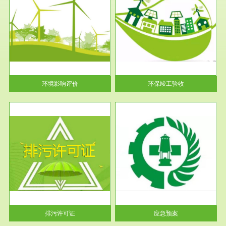
服务范围
环保竣工验收
护
根据《建设项目环境保护管理条
利
例》第十七条 编制环境影响报
告书、...
环境影响评价
环保竣工验收
服务范围
应急预案
许可
根据《中华人民共和国环境保护
环境
法》第十九条 企业事业单位应
当按照...
排污许可证
应急预案