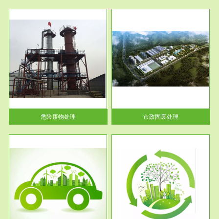
服务范围
市政固废处理
人民
蔚蓝生态环境科技所从事的市政
》的
废物处理业务包括市政废物的处
理处...
危险废物处理
市政固废处理
服务范围
与评
工作场所职业危害现状评价
【现状评价意义】：具体因素---