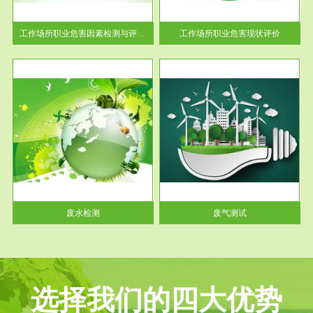
解工
-通过质谱分析等多种手段明确
与浓
工作场...
工作场所职业危害因素检测与评价...
工作场所职业危害现状评价
服务范围
废气测试
工厂
检测范围工业废气检测包括有机
水、
废气和无机废气。有机废气主要
包括...
废水检测
废气测试
选择我们的四大优势