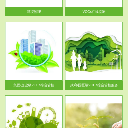
率达...
环境监理
VOCs在线监测
服务范围
控
政府/园区级VOCs综合管控服务
找到
根据《石化行业挥发性有机物综
排放
合整治方案》文件要求，到2017
年，全...
集团/企业级VOCs综合管控
政府/园区级VOCs综合管控服务
服务范围