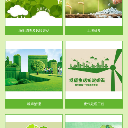
土壤修复
关停
或者
场地调查及风险评估
土壤修复
服务范围
废气处理工程
噪声治理
废气处理工程