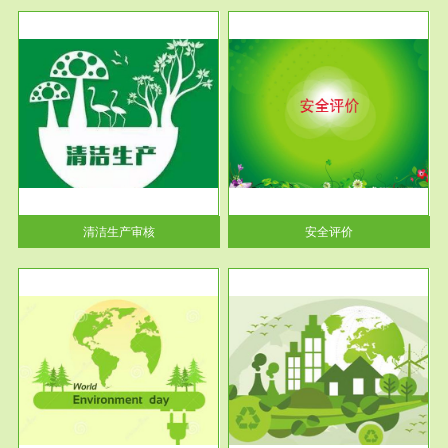
服务范围
安全评价
生产
安全评价安全评价目的是查找、
暂行
分析和预测工程、系统、生产经
营活...
清洁生产审核
安全评价
服务范围
VOCs在线监测
目环
根据《重点区域大气污染防
要辅
治“十二五”规划》有机废气净化