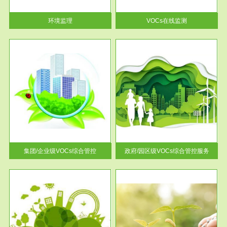
率达...
环境监理
VOCs在线监测
服务范围
控
政府/园区级VOCs综合管控服务
找到
根据《石化行业挥发性有机物综
排放
合整治方案》文件要求，到2017
年，全...
集团/企业级VOCs综合管控
政府/园区级VOCs综合管控服务
服务范围