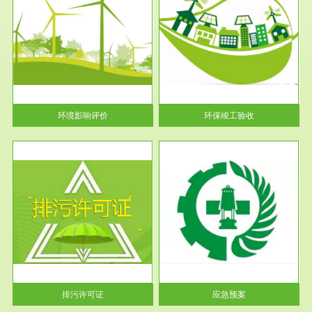
服务范围
环保竣工验收
护
根据《建设项目环境保护管理条
利
例》第十七条 编制环境影响报
告书、...
环境影响评价
环保竣工验收
服务范围
应急预案
许可
根据《中华人民共和国环境保护
环境
法》第十九条 企业事业单位应
当按照...
排污许可证
应急预案