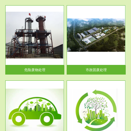
服务范围
市政固废处理
人民
蔚蓝生态环境科技所从事的市政
》的
废物处理业务包括市政废物的处
理处...
危险废物处理
市政固废处理
服务范围
与评
工作场所职业危害现状评价
【现状评价意义】：具体因素---