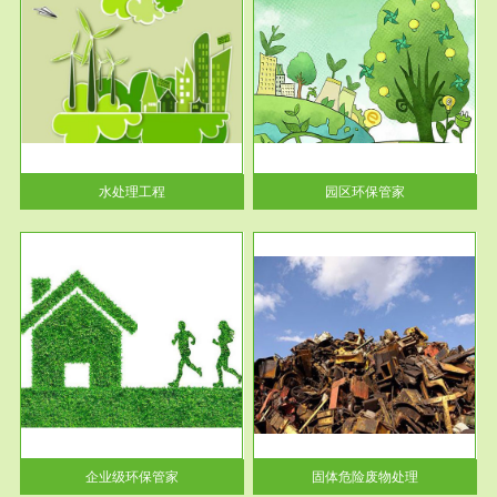
服务范围
园区环保管家
2016 年 4 月，环保部下发《关
于积极发挥环境保护作用促进供
给侧结...
水处理工程
园区环保管家
服务范围
固体危险废物处理
法情
固体废物解释：固体废物是指人
性及
们在生产建设、日常生活和其他
活动中...
企业级环保管家
固体危险废物处理