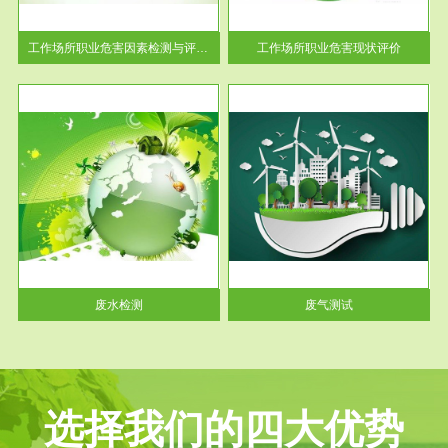
解工
-通过质谱分析等多种手段明确
与浓
工作场...
工作场所职业危害因素检测与评价...
工作场所职业危害现状评价
服务范围
废气测试
工厂
检测范围工业废气检测包括有机
水、
废气和无机废气。有机废气主要
包括...
废水检测
废气测试
选择我们的四大优势