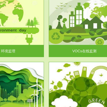
服务范围
服务范围
VOCs在线监测
集团/企业级VOCs综合管
域大气污染防治“十二五”规划》有
进行VOCs管控，首先就要找到排
机废气净化率达...
监测估算出排放量。企业..
环境监理
VOCs在线监测
服务范围
服务范围
场地调查及风险评估
土壤修复
委托，对于拟关停搬迁和拟变更土
利用方式或者土地使...