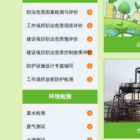
园区环保管家
职业危害因素检测与评价
2016 年 4 月，环保部下发《关于积极发挥环境
排污许可证作
工作场所职业危害现状评价
保护作用促进供给侧结...
据
建设项目职业危害预评价
建设项目职业危害控制效果评价
防护设施设计专篇编写
服务范围
工作场所放射防护检测
危险废物处理
环境检测
危险废物解释：根据《中华人民共和国固体废物
蔚蓝生态环境
废水检测
污染防治法》的规定，危...
括
废气测试