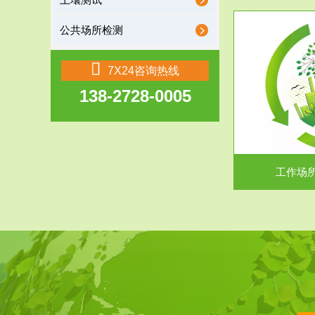
土壤测试
公共场所检测
服务范围
7X24咨询热线
138-2728-0005
工作场所职业危害现状评价
【现状评价意义】：具体因素----通过质谱分析
废水污水检测
等多种手段明确工作场...
中
工作场