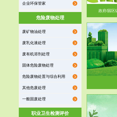
企业环保管家
政府/园区
危险废物处理
废矿物油处理
服务范围
废乳化液处理
噪声治理
废有机溶剂处理
固体危险废物处理
危险废物处置与综合利用
其他危废处理
一般固废处理
服务范围
职业卫生检测评价