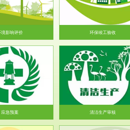
目环境保护管理条例》第十七条 编
排污许可申报咨询：（排污许可证
环境影响报告书、...
人民共和国环境保护法》..
环境影响评价
环保竣工验收
服务范围
服务范围
清洁生产审核
安全评价
民共和国清洁生产促进法》、《清
安全评价安全评价目的是查找、分
生产审核暂行办法...
程、系统、生产经营活..
应急预案
清洁生产审核